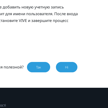
е добавить новую учетную запись
ит для имени пользователя. После входа
становите
VIVE
и завершите процесс
ия полезной?
Так
Ні
ості