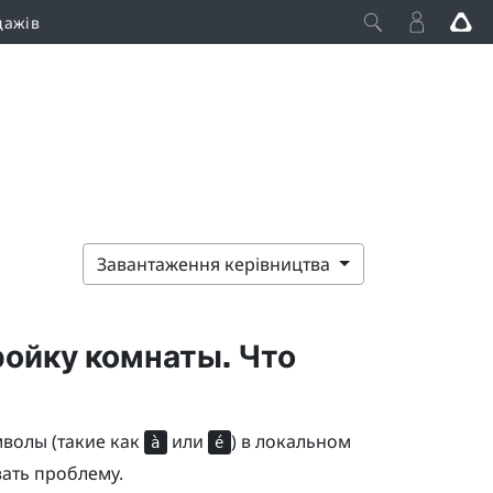
дажів
Завантаження керівництва
ройку комнаты. Что
мволы (такие как
или
) в локальном
à
é
вать проблему.