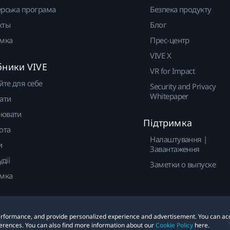
рська програма
Безпека продукту
кты
Блог
имка
Прес-центр
VIVE X
бники VIVE
VR for Impact
йте для себе
Security and Privacy
Whitepaper
ати
ювати
Підтримка
ота
Налаштування |
и
Завантаження
удії
Заметки о выпуске
имка
 performance, and provide personalized experience and advertisement. You can ac
ies
erences. You can also find more information about our
Cookie Policy
here.