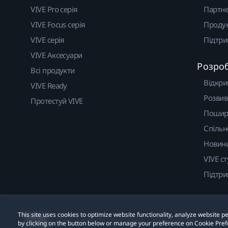
VIVE Pro серія
Партне
VIVE Focus серія
Проду
VIVE серія
Підтр
VIVE Аксесуари
Розро
Всі продукти
Відкри
VIVE Ready
Розвив
Протестуй VIVE
Пошир
Спільн
Новин
VIVE ст
Підтр
This site uses cookies to optimize website functionality, analyze website
© 2011-2026 HTC Corporation
Правові умови
Cook
by clicking on the button below or manage your preference on Cookie Pref