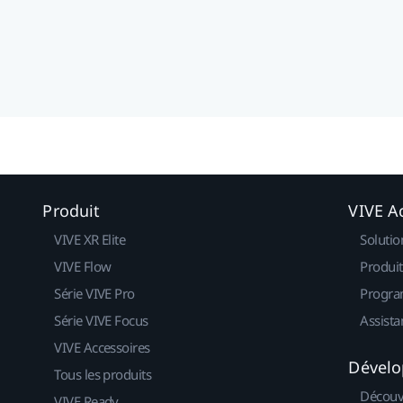
Produit
VIVE Ac
VIVE XR Elite
Solutio
VIVE Flow
Produit
Série VIVE Pro
Progra
Série VIVE Focus
Assista
VIVE Accessoires
Dévelo
Tous les produits
Découv
VIVE Ready