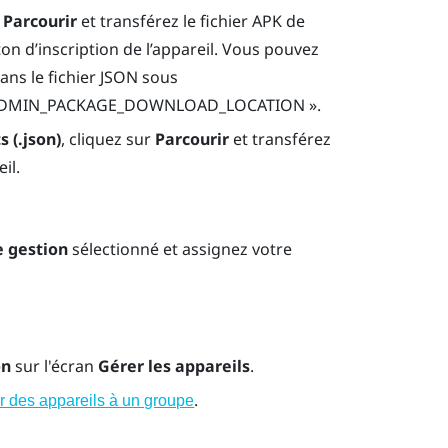
r
Parcourir
et transférez le fichier APK de
ton d’inscription de l’appareil. Vous pouvez
dans le fichier JSON sous
E_ADMIN_PACKAGE_DOWNLOAD_LOCATION ».
s (.json)
, cliquez sur
Parcourir
et transférez
il.
e gestion
sélectionné et assignez votre
on
sur l'écran
Gérer les appareils
.
.
r des appareils à un groupe