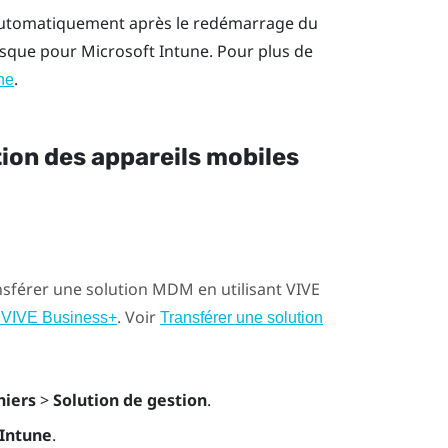
ué automatiquement après le redémarrage du
casque pour
Microsoft Intune
. Pour plus de
.
ne
tion des appareils mobiles
nsférer une solution MDM en utilisant
VIVE
. Voir
ur VIVE Business+
Transférer une solution
hiers
>
Solution de gestion
.
 Intune
.