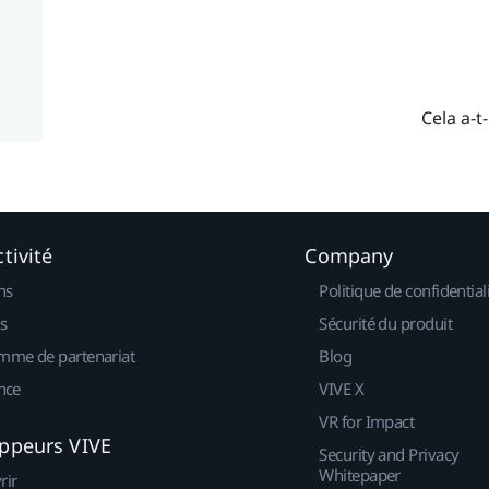
Cela a-t-
tivité
Company
ns
Politique de confidential
s
Sécurité du produit
mme de partenariat
Blog
nce
VIVE X
VR for Impact
ppeurs VIVE
Security and Privacy
Whitepaper
rir