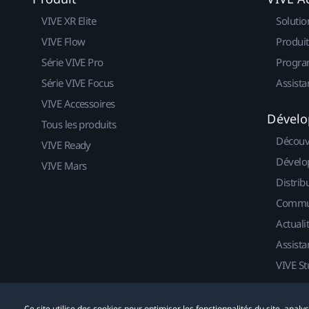
VIVE XR Elite
Solutio
VIVE Flow
Produit
Série VIVE Pro
Progra
Série VIVE Focus
Assista
VIVE Accessoires
Dévelo
Tous les produits
Découv
VIVE Ready
Dévelo
VIVE Mars
Distrib
Commu
Actuali
Assista
VIVE St
Ce site utilise des cookies pour optimiser les fonctionnalités du site, anal