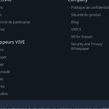
ns
Politique de confidential
s
Sécurité du produit
mme de partenariat
Blog
nce
VIVE X
VR for Impact
ppeurs VIVE
Security and Privacy
Whitepaper
rir
pper
uer
nauté
tés
nce
udios
yser les performances du site et fournir une expérience personnalisée et la publici