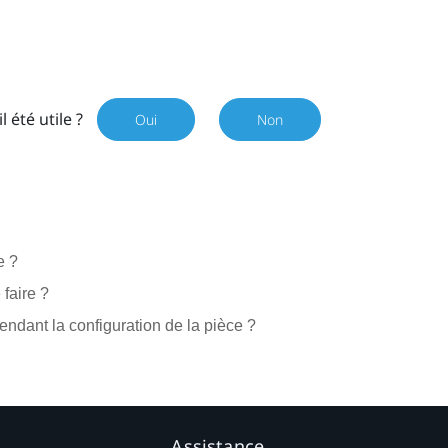
il été utile ?
Oui
Non
e ?
faire ?
endant la configuration de la pièce ?
Assistance