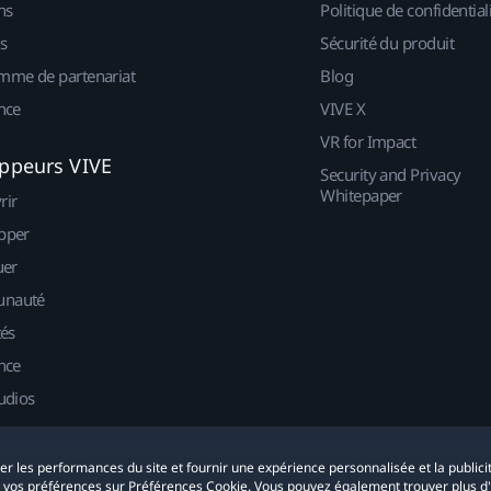
ns
Politique de confidential
s
Sécurité du produit
mme de partenariat
Blog
nce
VIVE X
VR for Impact
ppeurs VIVE
Security and Privacy
Whitepaper
rir
pper
uer
nauté
tés
nce
udios
yser les performances du site et fournir une expérience personnalisée et la publici
r vos préférences sur Préférences Cookie. Vous pouvez également trouver plus d