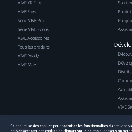
VIVE XR Elite
Solutio
VIVE Flow
Produit
Série VIVE Pro
Progra
Série VIVE Focus
Assista
VIVE Accessoires
Dévelo
Tous les produits
Découv
VIVE Ready
Dévelo
VIVE Mars
Distrib
Commu
Actuali
Assista
VIVE St
Ce site utilise des cookies pour optimiser les fonctionnalités du site, anal
pouvez accepter nos cookies en cliquant sur le bouton ci-dessous ou gére