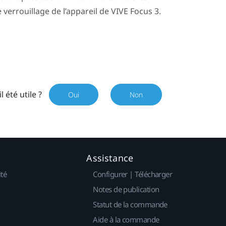
verrouillage de l’appareil de
VIVE Focus 3
.
il été utile ?
Oui
Non
Assistance
ité
Configurer | Télécharger
Notes de publication
Statut de la commande
Aide à la commande