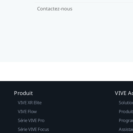
Contactez-nous
Produit
VIVE Ac
VIVE XR Elite
Solutio
VIVE Flow
Produit
Série VIVE Pro
Progra
Série VIVE Focus
Assista