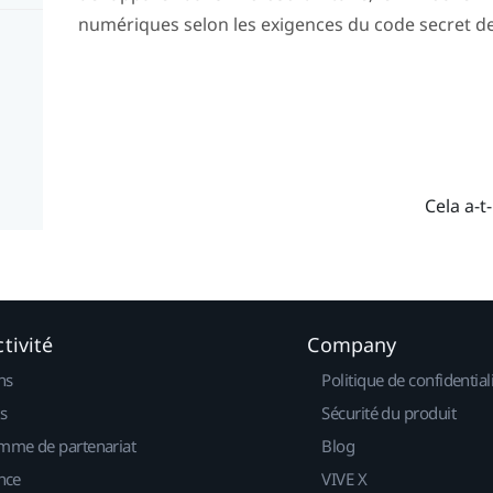
numériques selon les exigences du code secret de 
Cela a-t-
tivité
Company
ns
Politique de confidential
s
Sécurité du produit
mme de partenariat
Blog
nce
VIVE X