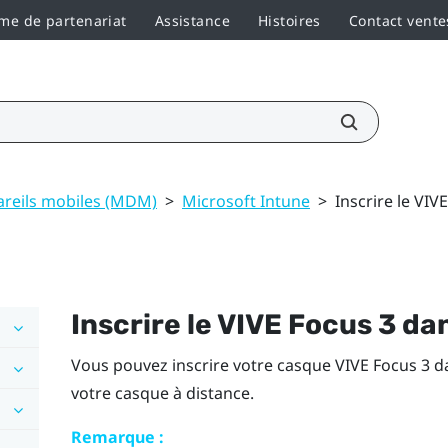
e de partenariat
Assistance
Histoires
Contact vente
areils mobiles (MDM)
>
Microsoft Intune
>
Inscrire le VI
Inscrire le
VIVE Focus 3
da
Vous pouvez inscrire votre casque
VIVE Focus 3
d
votre casque à distance.
Remarque :