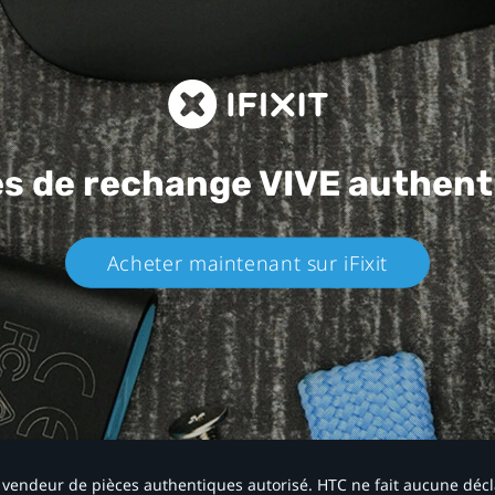
es de rechange
VIVE authent
Acheter maintenant sur iFixit​
 un vendeur de pièces authentiques autorisé. HTC ne fait aucune déc