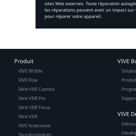
sites Web externes. Toute réparation autogér
les réparations peuvent avoir un impact sur 
pour réparer votre appareil.​
Produit
VIVE B
VIVE XR Elite
Solutio
VIVE Flow
Produit
Série VIVE Cosmos
Progra
Série VIVE Pro
Suppor
Série VIVE Focus
VIVE D
Série VIVE
Découv
VIVE Accessoires
Dévelo
Tous les produits