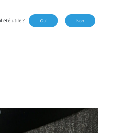
il été utile ?
Oui
Non