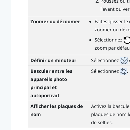
Poussez ou tir
l'avant ou vers
Zoomer ou dézoomer
Faites glisser l
zoomer ou déz
Sélectionnez
zoom par défau
Définir un minuteur
Sélectionnez
e
Basculer entre les
Sélectionnez
.
appareils photo
principal et
autoportrait
Afficher les plaques de
Activez la bascul
nom
plaques de nom lo
de selfies.