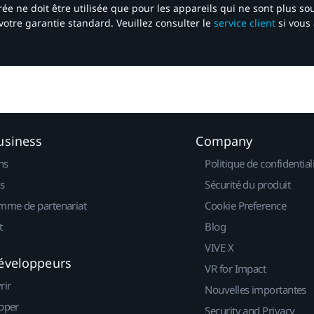
ée ne doit être utilisée que pour les appareils qui ne sont plus s
votre garantie standard. Veuillez consulter le
service client
si vous 
usiness
Company
ns
Politique de confidential
s
Sécurité du produit
mme de partenariat
Cookie Preference
t
Blog
VIVE X
éveloppeurs
VR for Impact
rir
Nouvelles importantes
pper
Security and Privacy