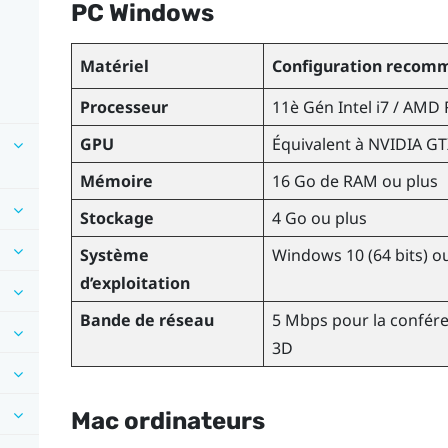
PC
Windows
Matériel
Configuration recom
Processeur
11è Gén
Intel
i7 /
AMD 
GPU
Équivalent à
NVIDIA
GT
Mémoire
16 Go de RAM ou plus
Stockage
4 Go ou plus
Système
Windows
10 (64 bits) o
d’exploitation
Bande de réseau
5 Mbps pour la confére
3D
Mac
ordinateurs