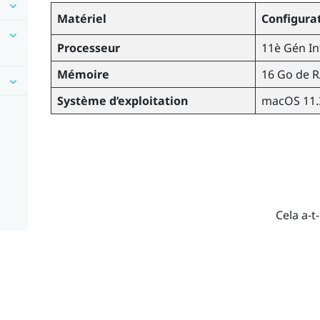
Matériel
Configur
Processeur
11è Gén
In
Mémoire
16 Go de 
Système d’exploitation
macOS
11.
Cela a-t-