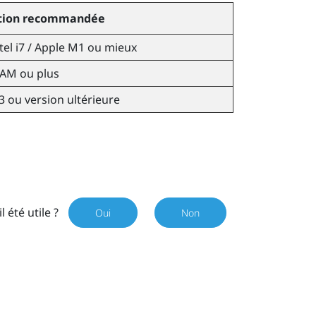
ation recommandée
tel
i7 /
Apple
M1 ou mieux
RAM ou plus
3 ou version ultérieure
il été utile ?
Oui
Non