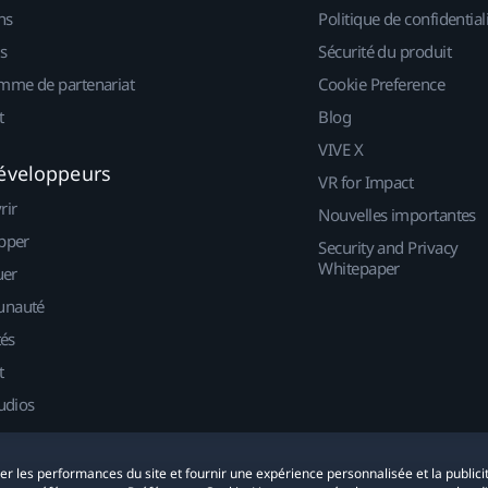
ns
Politique de confidential
s
Sécurité du produit
mme de partenariat
Cookie Preference
t
Blog
VIVE X
éveloppeurs
VR for Impact
rir
Nouvelles importantes
pper
Security and Privacy
Whitepaper
uer
nauté
tés
t
udios
yser les performances du site et fournir une expérience personnalisée et la publici