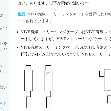
はい、あります。以下が両者の違いです：
重要:
VIVE有線ストリーミングキット
を使用した
Dis
ず、
ートされています。
イコ
よい
VIVE有線ストリーミングケーブル
は
VIVE有線ス
ートしていますが、
VIVEストリーミングケーブル
ンを
VIVE有線ストリーミングケーブル
は
VIVE有線ス
。ど
と
）が刻まれていますが、
VIVEストリー
ット
どう
ない
スト
ーミ