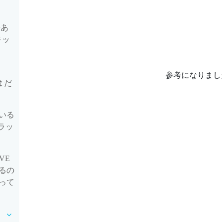
かあ
キッ
参考になりまし
まだ
いる
ラッ
VE
るの
って