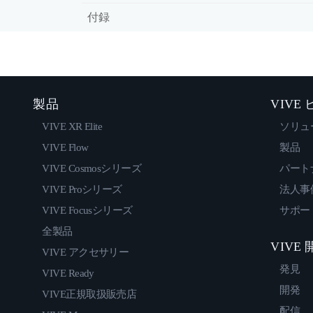
付録
製品
VIVE
VIVE XR Elite
ソリュ
VIVE Flow
製品
VIVE Cosmosシリーズ
パート
VIVE Proシリーズ
法人事
VIVE Focusシリーズ
サポー
全製品
VIVE
VIVE アクセサリー
発見
VIVE Ready
開発
VIVE正規取扱販売店
配信