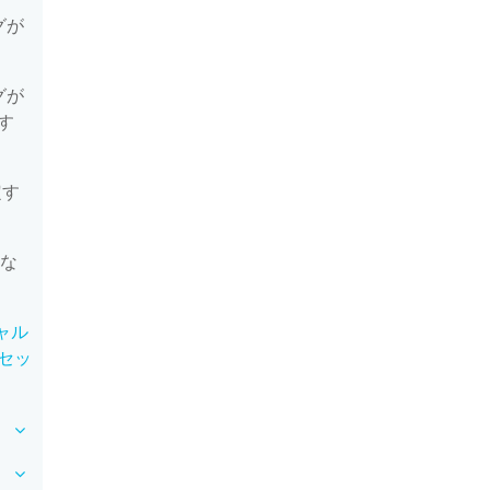
グが
グが
す
定す
うな
シャル
セッ