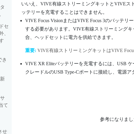
いいえ、
VIVE有線ストリーミングキット
と
VIVE
ータ
ッテリーを充電することはできません。
。
VIVE Focus Vision
または
VIVE Focus 3
のバッテリー
ドセ
する必要があります。
VIVE有線ストリーミングキ
外、
合、ヘッドセットに電力を供給できます。
す
重要:
VIVE有線ストリーミングキット
は
VIVE Focus
でき
VIVE XR Elite
バッテリーを充電するには、USB 
クレードルの
USB Type-C
ポートに接続し、電源ア
更新
グサ
当て
参考になりまし
させ