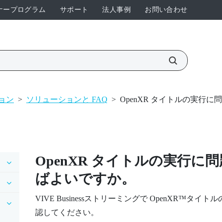
ナープログラム
サポート
法人事例
お問い合わせ
ション
>
ソリューションと FAQ
>
OpenXR タイトルの実行
OpenXR
タイトルの実行に問
ばよいですか。
VIVE Businessストリーミング
で
OpenXR™
タイトル
認してください。