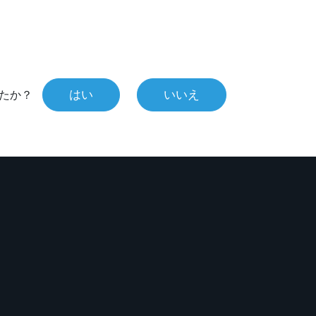
はい
いいえ
たか？