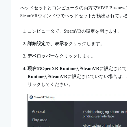
ヘッドセットとコンピュータの両方で
VIVE Busi
SteamVR
ウィンドウでヘッドセットが検出されてい
コンピュータで、
SteamVR
の設定を開きます。
詳細設定
で、
表示
をクリックします。
デベロッパー
をクリックします。
現在のOpenXR Runtime
が
SteamVR
に設定されて
Runtime
が
SteamVR
に設定されていない場合は、
リックしてください。