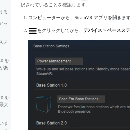
択されていることを確認します。
付ける
コンピューターから、
SteamVR
アプリを開きま
トアッ
をクリックしてから、
デバイス
>
ベースス
ースス
0 を
があ
0 を
最大
いま