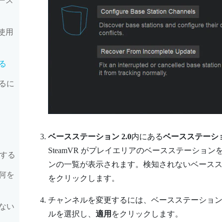
ベース
台使用
る
るに
ベースステーション 2.0
内にある
ベースステーシ
SteamVR
がプレイエリアのベースステーション
新する
ンの一覧が表示されます。検知されないベース
何を
をクリックします。
チャンネルを変更するには、ベースステーショ
ない
ルを選択し、
適用
をクリックします。