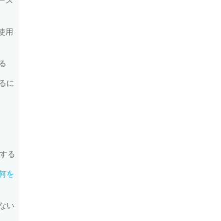
ベース
台使用
る
るに
新する
何を
ない