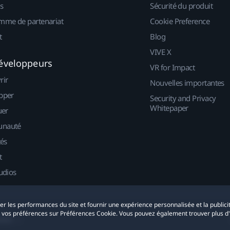
s
Sécurité du produit
mme de partenariat
Cookie Preference
t
Blog
VIVE X
éveloppeurs
VR for Impact
rir
Nouvelles importantes
pper
Security and Privacy
Whitepaper
uer
nauté
tés
t
udios
yser les performances du site et fournir une expérience personnalisée et la publici
r vos préférences sur Préférences Cookie. Vous pouvez également trouver plus d
okies