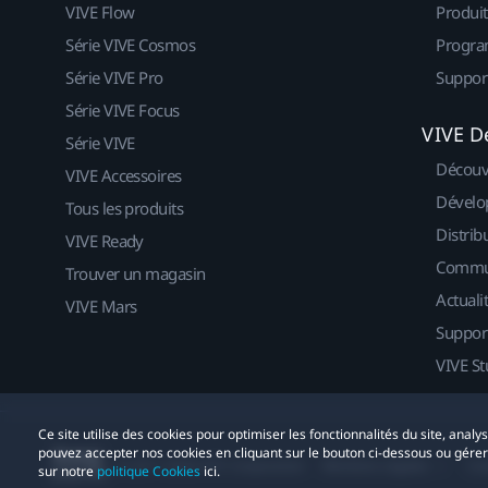
VIVE Flow
Produit
Série VIVE Cosmos
Progra
Série VIVE Pro
Suppor
Série VIVE Focus
VIVE D
Série VIVE
Découv
VIVE Accessoires
Dévelo
Tous les produits
Distrib
VIVE Ready
Commu
Trouver un magasin
Actuali
VIVE Mars
Suppor
VIVE St
Ce site utilise des cookies pour optimiser les fonctionnalités du site, anal
pouvez accepter nos cookies en cliquant sur le bouton ci-dessous ou gére
© 2011-2026 HTC Corporation
Mentions Légales
Co
sur notre
politique Cookies
ici.