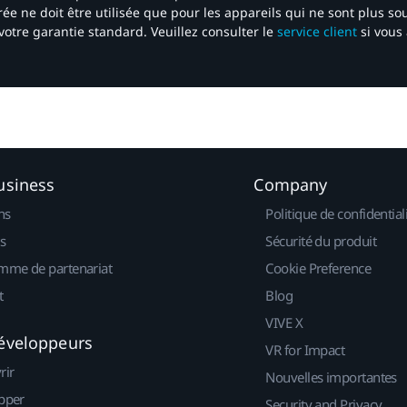
ée ne doit être utilisée que pour les appareils qui ne sont plus s
votre garantie standard. Veuillez consulter le
service client
si vous 
usiness
Company
ns
Politique de confidential
s
Sécurité du produit
mme de partenariat
Cookie Preference
t
Blog
VIVE X
éveloppeurs
VR for Impact
rir
Nouvelles importantes
pper
Security and Privacy