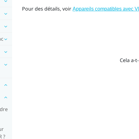
Pour des détails, voir
Appareils compatibles avec 
nc
Cela a-t-
ndre
ur
R ?