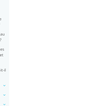
e
?
 au
?
des
et
t-il