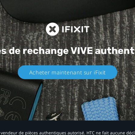
es de rechange
VIVE authent
Acheter maintenant sur iFixit​
 un vendeur de pièces authentiques autorisé. HTC ne fait aucune déc