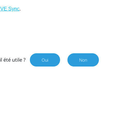
.
VIVE Sync
il été utile ?
Oui
Non