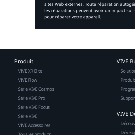
sites Web externes. Toute réparation autogér
les réparations peuvent avoir un impact sur 
pour réparer votre appareil.​
Produit
VIVE B
VIVE XR Elite
Solutio
VIVE Flow
Produit
Série VIVE Cosmos
Progra
Série VIVE Pro
Suppor
Série VIVE Focus
VIVE D
Série VIVE
Découv
VIVE Accessoires
Dévelo
Tous les produits