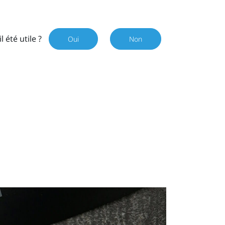
il été utile ?
Oui
Non