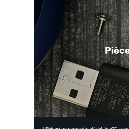
Pièc
*iFixit est un partenaire officiel de HTC et