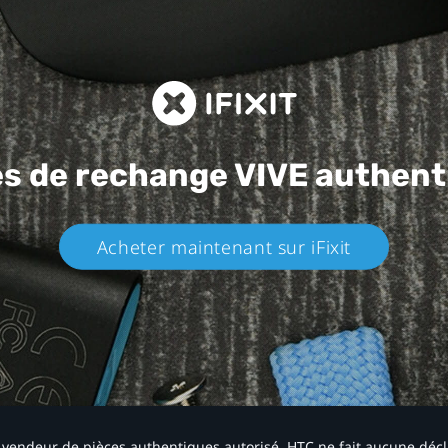
es de rechange
VIVE authent
Acheter maintenant sur iFixit​
 un vendeur de pièces authentiques autorisé. HTC ne fait aucune déc