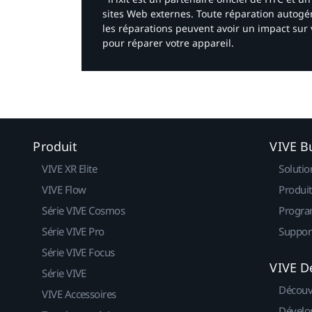
sites Web externes. Toute réparation autogér
les réparations peuvent avoir un impact sur 
pour réparer votre appareil.​
Produit
VIVE B
VIVE XR Elite
Solutio
VIVE Flow
Produit
Série VIVE Cosmos
Progra
Série VIVE Pro
Suppor
Série VIVE Focus
VIVE D
Série VIVE
Découv
VIVE Accessoires
Dévelo