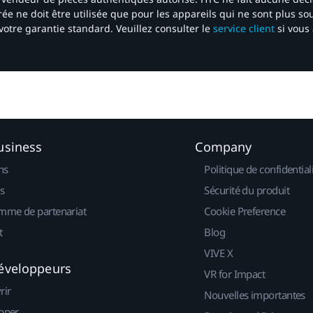
ée ne doit être utilisée que pour les appareils qui ne sont plus s
votre garantie standard. Veuillez consulter le
service client
si vous 
usiness
Company
ns
Politique de confidential
s
Sécurité du produit
mme de partenariat
Cookie Preference
t
Blog
VIVE X
éveloppeurs
VR for Impact
rir
Nouvelles importantes
pper