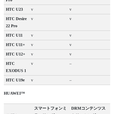
HTC U23
v
v
HTC Desire
v
v
22 Pro
HTC U11
v
v
HTC U11+
v
v
HTC U12+
v
v
HTC
v
–
EXODUS 1
HTC U19e
v
–
HUAWEI™
スマートフォンミ
DRMコンテンツス