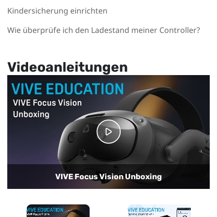
Kindersicherung einrichten
Wie überprüfe ich den Ladestand meiner Controller?
Videoanleitungen
Setting up your room for mixed reality
Transferring media between the headset and
experiences
your computer
Casting VIVE Focus Vision to an external device
Getting started with VIVE Focus Vision
VIVE Focus Vision Unboxing