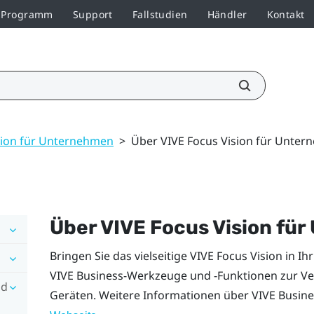
r-Programm
Support
Fallstudien
Händler
Kontakt
sion für Unternehmen
>
Über VIVE Focus Vision für Unte
Über
VIVE Focus Vision
für
Bringen Sie das vielseitige
VIVE Focus Vision
in Ih
VIVE Business
-Werkzeuge und -Funktionen zur Ve
nd
Geräten. Weitere Informationen über
VIVE Busine