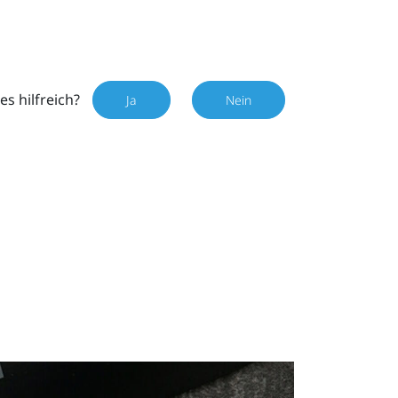
es hilfreich?
Ja
Nein