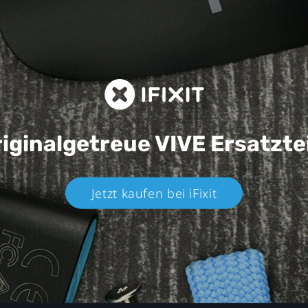
iginalgetreue VIVE
Ersatzte
Jetzt kaufen bei iFixit​