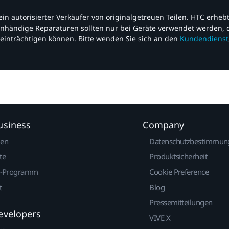
nd ein autorisierter Verkäufer von originalgetreuen Teilen. HTC erhe
nhändige Reparaturen sollten nur bei Geräte verwendet werden, d
einträchtigen können. Bitte wenden Sie sich an den
Kundendienst
usiness
Company
gen
Datenschutzbestimmun
te
Produktsicherheit
r-Programm
Cookie Preference
t
Blog
Pressemitteilungen
evelopers
VIVE X