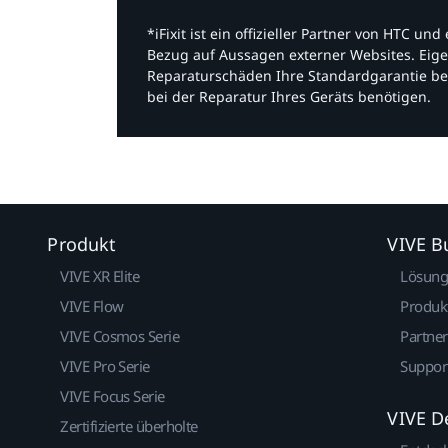
*iFixit ist ein offizieller Partner von HTC u
Bezug auf Aussagen externer Websites. Eige
Reparaturschäden Ihre Standardgarantie be
bei der Reparatur Ihres Geräts benötigen.​
Produkt
VIVE B
VIVE XR Elite
Lösun
VIVE Flow
Produk
VIVE Cosmos Serie
Partne
VIVE Pro Serie
Suppor
VIVE Focus Serie
VIVE D
Zertifizierte überholte