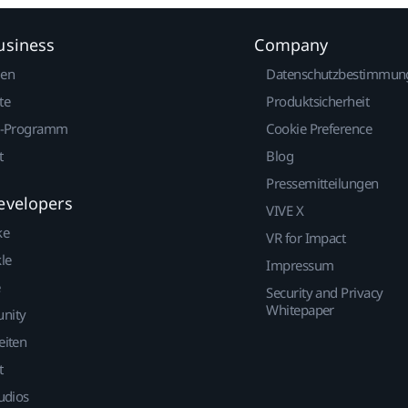
usiness
Company
gen
Datenschutzbestimmun
te
Produktsicherheit
r-Programm
Cookie Preference
t
Blog
Pressemitteilungen
evelopers
VIVE X
ke
VR for Impact
le
Impressum
Security and Privacy
Whitepaper
nity
eiten
t
udios