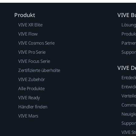
Produkt
VIVE B
VIVE XR Elite
Lösun
VIVE Flow
Produk
VIVE Cosmos Serie
Partne
VIVE Pro Serie
Suppor
VIVE Focus Serie
VIVE D
Zertifizierte überholte
Entdec
VIVE Zubehör
Entwick
Alle Produkte
Verteile
VIVE Ready
Commu
Händler finden
Neuigk
VIVE Mars
Suppor
VIVE St