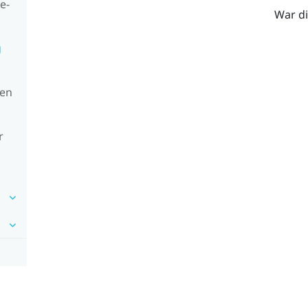
e-
War di
g
sen
r