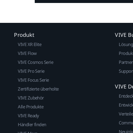
Produkt
VIVE B
VIVE XR Elite
Lösun
VIVE Flow
Produk
VIVE Cosmos Serie
Partne
VIVE Pro Serie
Suppor
VIVE Focus Serie
VIVE D
Zertifizierte überholte
Entdec
VIVE Zubehör
Entwick
Alle Produkte
Verteile
VIVE Ready
Commu
Händler finden
Neuigk