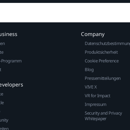
usiness
Company
gen
Datenschutzbestimmun
te
Produktsicherheit
r-Programm
Cookie Preference
t
Blog
Pressemitteilungen
evelopers
VIVE X
ke
VR for Impact
le
Impressum
Security and Privacy
Whitepaper
nity
eiten