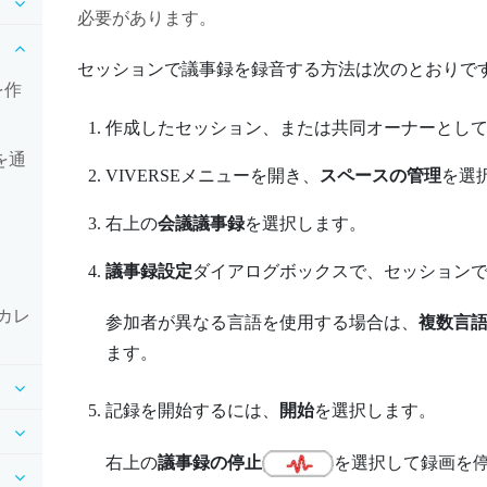
必要があります。
セッションで議事録を録音する方法は次のとおりで
を作
作成したセッション、または共同オーナーとし
ルを通
VIVERSEメニュー
を開き、
スペースの管理
を選
右上の
会議議事録
を選択します。
議事録設定
ダイアログボックスで、セッション
ssカレ
参加者が異なる言語を使用する場合は、
複数言
ます。
記録を開始するには、
開始
を選択します。
右上の
議事録の停止
を選択して録画を