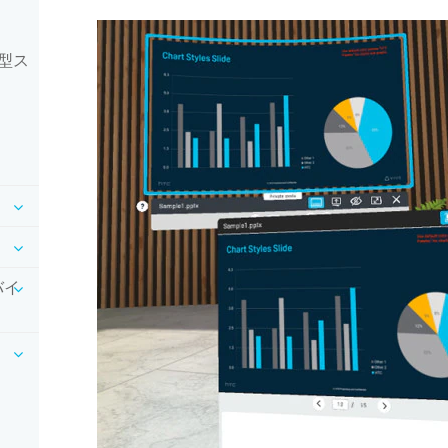
型ス
バイ