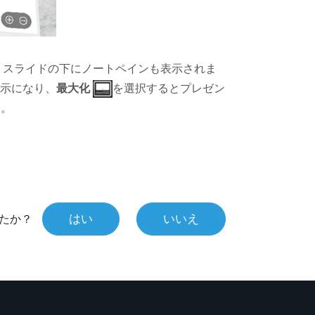
、スライドの下にノートペインも表示されま
示になり、
最大化
を選択すると
プレゼン
す。
はい
いいえ
たか？