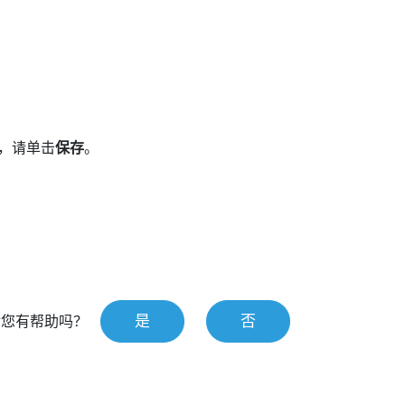
，请单击
保存
。
是
否
对您有帮助吗？