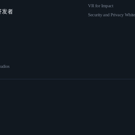
VR for Impact
 开发者
Security and Privacy Whit
udios