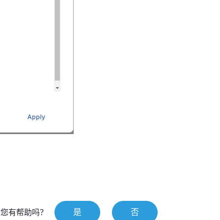
是
否
对您有帮助吗？