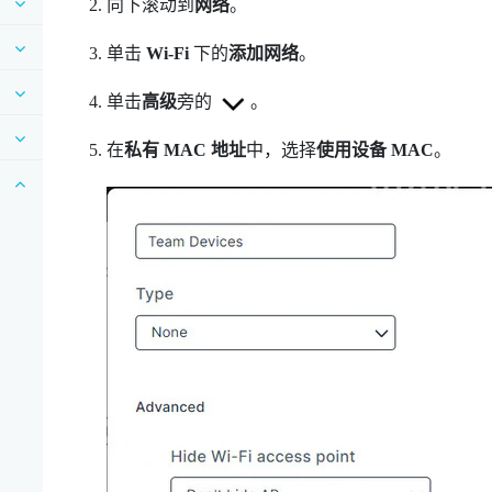
向下滚动到
网络
。
单击
Wi-Fi
下的
添加网络
。
单击
高级
旁的
。
在
私有 MAC 地址
中，选择
使用设备 MAC
。