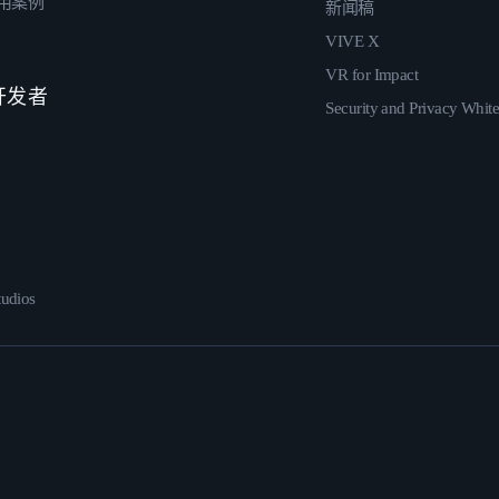
用案例
新闻稿
VIVE X
VR for Impact
 开发者
Security and Privacy Whit
udios