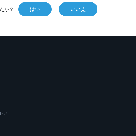
はい
いいえ
たか？
epaper