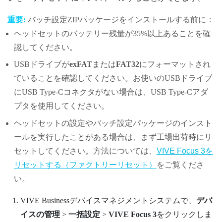
重要:
バッチ設定ZIPパッケージをインストールする前に：
ヘッドセットのバッテリー残量が35%以上あることを確
認してください。
USBドライブが
exFAT
または
FAT32
にフォーマットされ
ていることを確認してください。お使いのUSBドライブ
に
USB Type-C
コネクタがない場合は、
USB Type-C
アダ
プタを使用してください。
ヘッドセットの設定やバッチ設定パッケージのインスト
ールを実行したことがある場合は、まず工場出荷時にリ
セットしてください。方法については、
VIVE Focus 3
を
リセットする（ファクトリーリセット）
をご覧くださ
い。
VIVE Businessデバイスマネジメントシステム
で、
デバ
イスの管理
>
一括設定
>
VIVE Focus 3
をクリックしま