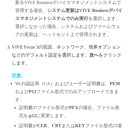
新を
VIVE Businessデバイスマネジメントシステム
で
管理する場合、
システム更新はVIVE Businessデバイ
スマネジメントシステムでのみ実行
を選択します。
選択しなかった場合、システムおよびファームウェ
アの更新は、ヘッドセット上で管理されます。
VIVE Focus
3の言語、ネットワーク、境界オプション
などのデフォルト設定を選択します。
次へ
をクリック
します。
注意:
Wi‍-Fi
認証局（CA）およびユーザー証明書は、
PEM
および
P12
ファイル形式でのみアップロードできま
す。
証明書のファイル形式が
PFX
の場合、ファイル形
式を
.p12
に変更します。
証明書が
CER
、
CRT
または
KEY
ファイル形式の場