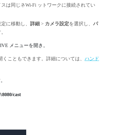
イスは同じネ
Wi‍-Fi
ットワークに接続されてい
設定に移動し、
詳細
>
カメラ設定
を選択し、
パ
す。
IVE メニュー
を開き。
開くこともできます。詳細については、
ハンド
す。
]
:8080/cast