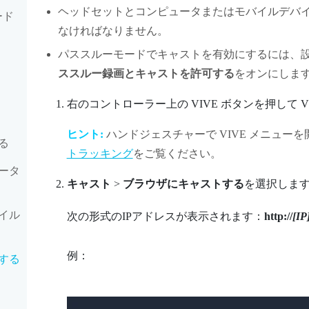
ヘッドセットとコンピュータまたはモバイルデバ
ード
なければなりません。
パススルーモードでキャストを有効にするには、
ススルー録画とキャストを許可する
をオンにしま
右のコントローラー上の
VIVE
ボタンを押して
V
ヒント:
ハンドジェスチャーで
VIVE メニュー
を
る
トラッキング
をご覧ください。
ータ
キャスト
>
ブラウザにキャストする
を選択しま
イル
次の形式のIPアドレスが表示されます：
http://
[IP
例：
する