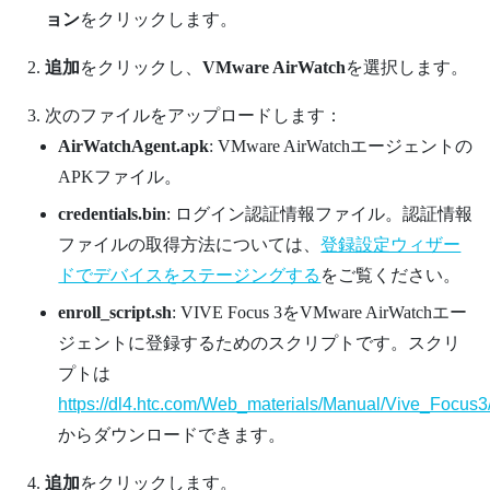
ョン
をクリックします。
追加
をクリックし、
VMware AirWatch
を選択します。
次のファイルをアップロードします：
AirWatchAgent.apk
: VMware AirWatchエージェントの
APKファイル。
credentials.bin
: ログイン認証情報ファイル。認証情報
ファイルの取得方法については、
登録設定ウィザー
ドでデバイスをステージングする
をご覧ください。
enroll_script.sh
:
VIVE Focus 3
を
VMware AirWatch
エー
ジェントに登録するためのスクリプトです。スクリ
プトは
https://dl4.htc.com/Web_materials/Manual/Vive_Focus3/
からダウンロードできます。
追加
をクリックします。