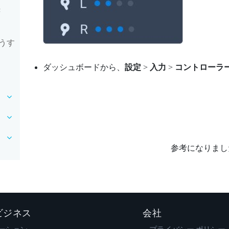
き
うす
ダッシュボードから、
設定
>
入力
>
コントローラ
参考になりまし
 ビジネス
会社