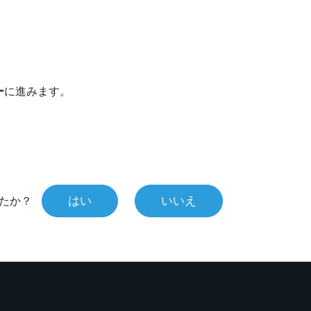
ー
に進みます。
はい
いいえ
たか？