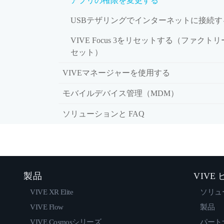
アプリの権限を変更する
USBテザリングでインターネットに接続す
VIVE Focus 3をリセットする（ファクト
セット）
VIVEマネージャーを使用する
モバイルデバイス管理（MDM）
ソリューションと FAQ
製品
VIVE
VIVE XR Elite
ソリュ
VIVE Flow
製品
VIVE Cosmosシリーズ
パート