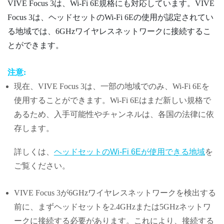
VIVE Focus 3
は、
Wi‍-Fi
6E規格にも対応しています。
VIVE
Focus 3
は、ヘッドセットの
Wi‍-Fi
6Eの使用が認定されてい
る地域では、6GHzワイヤレスネットワークに接続するこ
とができます。
注意:
現在、
VIVE Focus 3
は、一部の地域でのみ、
Wi‍-Fi
6Eを
使用することができます。
Wi‍-Fi
6Eはまだ新しい規格で
あるため、入手可能性やチャンネルは、各国の法律に依
存します。
詳しくは、
ヘッドセットのWi‍-Fi 6Eが使用できる地域
を
ご覧ください。
VIVE Focus 3
が6GHzワイヤレスネットワークを検出する
前に、まずヘッドセットを2.4GHzまたは5GHzネットワ
ークに接続する必要があります。これにより、接続する