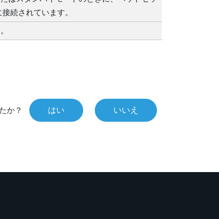
に接続されています。
す。
はい
いいえ
たか？