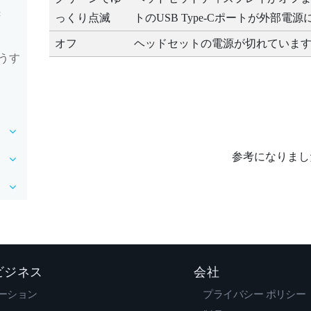
き
っくり点滅
トの
USB Type-C
ポートが外部電源
オフ
ヘッドセットの電源が切れていま
うす
参考になりまし
 ビジネス
会社
ーション
プライバシー ポリシー