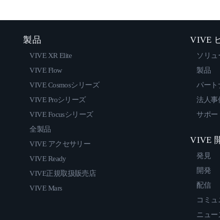
製品
VIVE
VIVE XR Elite
ソリュ
VIVE Flow
製品
VIVE Cosmosシリーズ
パート
VIVE Proシリーズ
法人事
VIVE Focusシリーズ
サポー
全製品
VIVE
VIVE アクセサリー
発見
VIVE Ready
開発
VIVE正規取扱販売店
配信
VIVE Mars
コミュ
ニュー