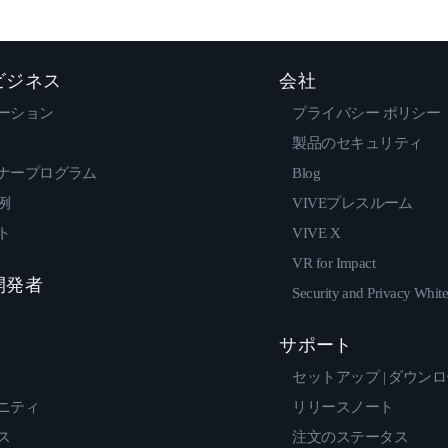
 ビジネス
会社
ーション
プライバシー ポリシー
製品のセキュリティ
ナープログラム
Blog
例
VIVEプレスルーム
ト
VIVE X
VR for Impact
 開発者
Security and Privacy Whit
サポート
セットアップ | ダウン
ニティ
リリースノート
ス
注文のステータス