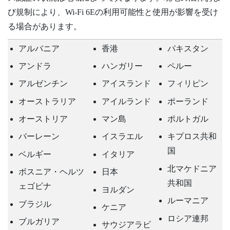
び規制により、
Wi‍-Fi
6Eの利用可能性と使用が影響を受け
る場合があります。
アルバニア
香港
パキスタン
アンドラ
ハンガリー
ペルー
アルゼンチン
アイスランド
フィリピン
オーストラリア
アイルランド
ポーランド
オーストリア
マン島
ポルトガル
バーレーン
イスラエル
キプロス共和
国
ベルギー
イタリア
北マケドニア
ボスニア・ヘルツ
日本
共和国
ェゴビナ
ヨルダン
ルーマニア
ブラジル
ケニア
ロシア連邦
ブルガリア
サウジアラビ