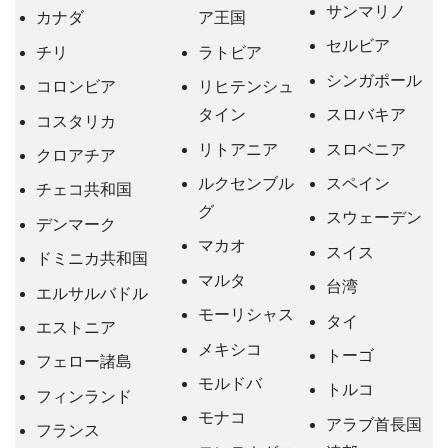
サンマリノ
カナダ
ア王国
セルビア
チリ
ラトビア
シンガポール
コロンビア
リヒテンシュ
タイン
スロバキア
コスタリカ
リトアニア
スロベニア
クロアチア
ルクセンブル
スペイン
チェコ共和国
グ
スウェーデン
デンマーク
マカオ
スイス
ドミニカ共和国
マルタ
台湾
エルサルバドル
モーリシャス
タイ
エストニア
メキシコ
トーゴ
フェロー諸島
モルドバ
トルコ
フィンランド
モナコ
アラブ首長国
フランス