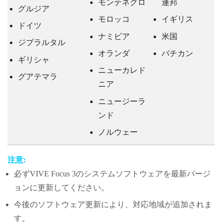
モンテネグロ
連邦
グルジア
モロッコ
イギリス
ドイツ
ナミビア
米国
ジブラルタル
オランダ
バチカン
ギリシャ
ニューカレド
グアテマラ
ニア
ニュージーラ
ンド
ノルウェー
注意:
必ず
VIVE Focus 3
のシステムソフトウェアを最新バージ
ョンに更新してください。
今後のソフトウェア更新により、対応地域が追加されま
す。