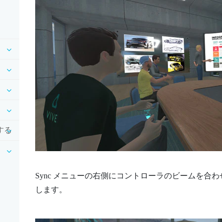
る
用する
Sync メニュー
の右側にコントローラのビームを合わ
します。