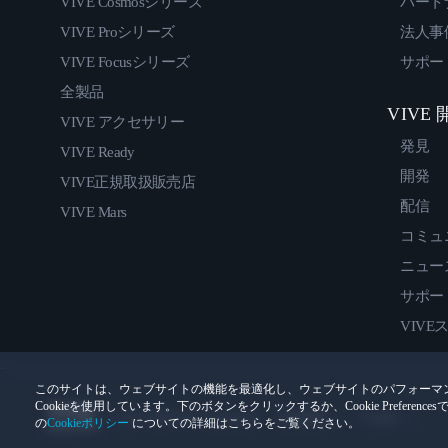
VIVE Cosmosシリーズ
パート
VIVE Proシリーズ
法人事
VIVE Focusシリーズ
サポー
全製品
VIVE
VIVE アクセサリー
発見
VIVE Ready
開発
VIVE正規取扱販売店
配信
VIVE Mars
コミュ
ニュー
サポー
VIVE
このサイトは、ウェブサイトの機能を最適化し、ウェブサイトのパフォーマ
Cookieを使用しています。下のボタンをクリックするか、Cookie Prefer
© 2011-2026 HTC Corporation
法的情報
Cookies
の
Cookieポリシー
についての詳細はこちらをご覧ください。