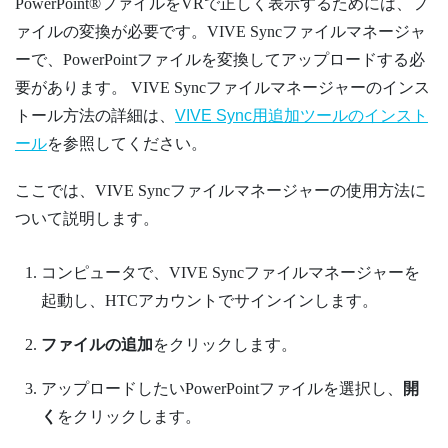
PowerPoint®
ファイルをVRで正しく表示するためには、フ
ァイルの変換が必要です。
VIVE Syncファイルマネージャ
ー
で、
PowerPoint
ファイルを変換してアップロードする必
要があります。
VIVE Syncファイルマネージャー
のインス
トール方法の詳細は、
VIVE Sync用追加ツールのインスト
ール
を参照してください。
ここでは、
VIVE Syncファイルマネージャー
の使用方法に
ついて説明します。
コンピュータで、
VIVE Syncファイルマネージャー
を
起動し、HTCアカウントでサインインします。
ファイルの追加
をクリックします。
アップロードしたい
PowerPoint
ファイルを選択し、
開
く
をクリックします。