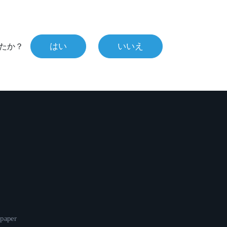
はい
いいえ
たか？
epaper