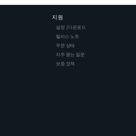
지원
설정 |다운로드
릴리스 노트
주문 상태
자주 묻는 질문
보증 정책