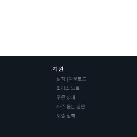
지원
설정 |다운로드
릴리스 노트
주문 상태
자주 묻는 질문
보증 정책