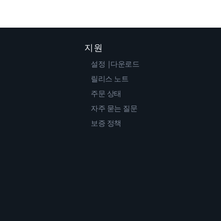
지원
설정 |다운로드
릴리스 노트
주문 상태
자주 묻는 질문
보증 정책