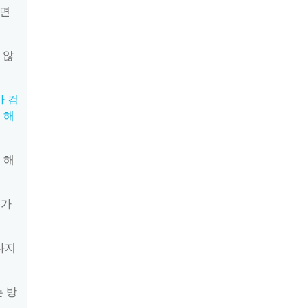
려면
 않
가 컴
 해
 해
체가
 나지
 방