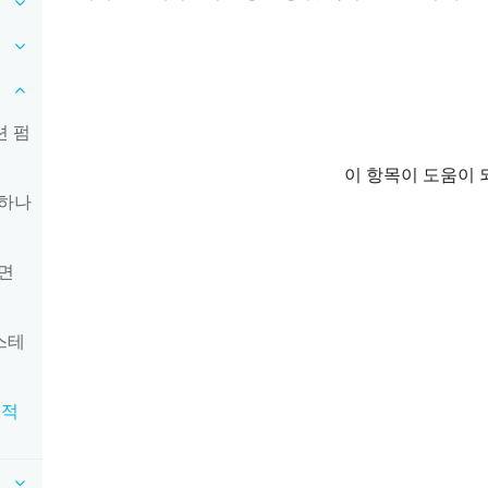
션 펌
이 항목이 도움이 
미하나
면
스테
 적