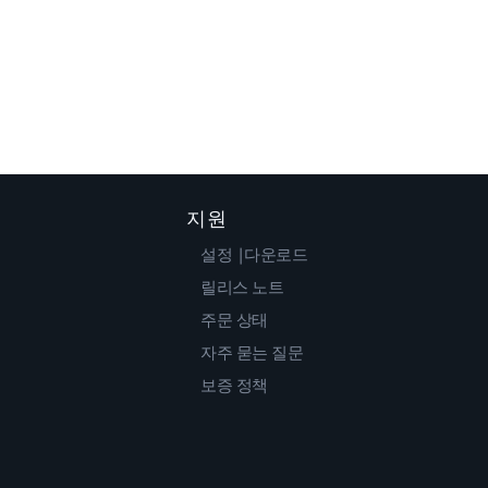
지원
설정 |다운로드
릴리스 노트
주문 상태
자주 묻는 질문
보증 정책