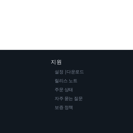
지원
설정 |다운로드
릴리스 노트
주문 상태
자주 묻는 질문
보증 정책