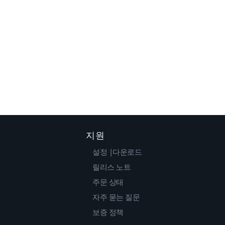
지원
설정 |다운로드
릴리스 노트
주문 상태
자주 묻는 질문
보증 정책