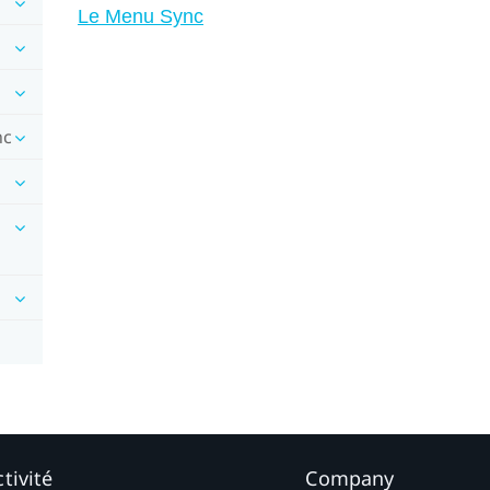
Le Menu Sync
nc
tivité
Company