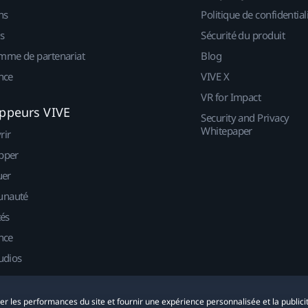
ns
Politique de confidential
s
Sécurité du produit
mme de partenariat
Blog
nce
VIVE X
VR for Impact
ppeurs VIVE
Security and Privacy
Whitepaper
rir
pper
uer
nauté
tés
nce
udios
yser les performances du site et fournir une expérience personnalisée et la publici