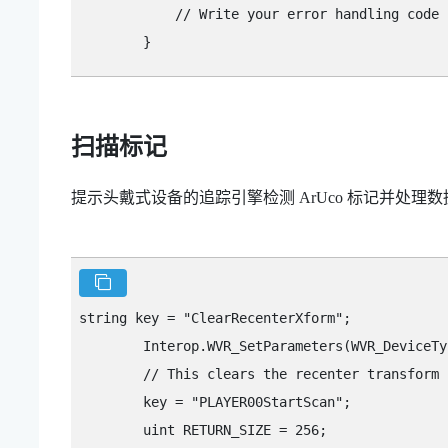
            // Write your error handling code h
扫描标记
提示头戴式设备的追踪引擎检测 ArUco 标记并处理数
string key = "‍ClearRecenterXform"‍;

        Interop.WVR_SetParameters(WVR_DeviceTy
        // This clears the recenter transform 
        key = "‍PLAYER00StartScan"‍;

        uint RETURN_SIZE = 256;
