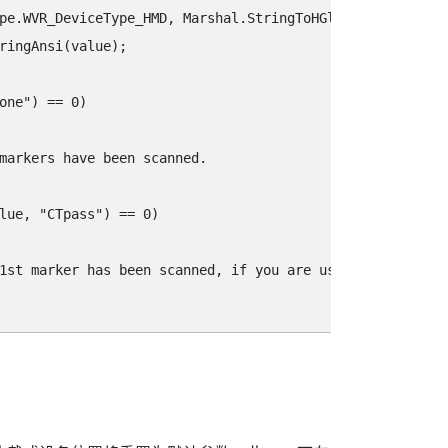
pe.WVR_DeviceType_HMD, Marshal.StringToHGlobalAnsi(key),
ringAnsi(value);

ne"‍) == 0)  

markers have been scanned.

e, "‍CTpass"‍) == 0)  

1st marker has been scanned, if you are using 2 markers.