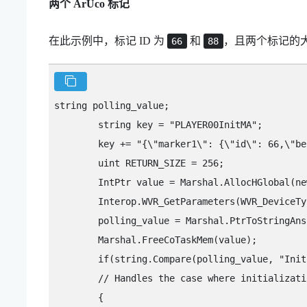
两个
ArUco
标记
在此示例中，标记 ID 为
和
，且两个标记的
66
88
string polling_value;

        string key = "‍PLAYER00InitMA"‍;

        key += "‍{\"‍marker1\"‍: {\"‍id\"‍: 66,\"‍b
        uint RETURN_SIZE = 256;

        IntPtr value = Marshal.AllocHGlobal(ne
        Interop.WVR_GetParameters(WVR_DeviceTy
        polling_value = Marshal.PtrToStringAns
        Marshal.FreeCoTaskMem(value);

        if(string.Compare(polling_value, "‍InitE
        // Handles the case where initializati
        {
