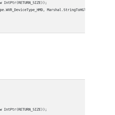
w IntPtr(RETURN_SIZE));

pe.WVR_DeviceType_HMD, Marshal.StringToHGlobalAnsi(key),
w IntPtr(RETURN_SIZE));
