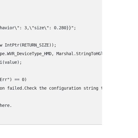
havior\"‍: 3,\"‍size\"‍: 0.280}}"‍;

w IntPtr(RETURN_SIZE));

pe.WVR_DeviceType_HMD, Marshal.StringToHGlobalAnsi(key),
i(value);

rr"‍) == 0)

on failed.Check the configuration string to determine th
ere.
