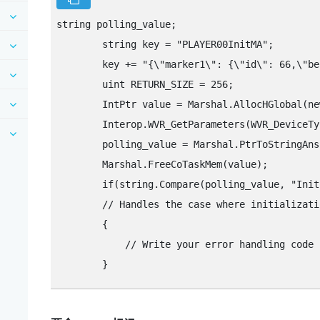
string polling_value;

        string key = "‍PLAYER00InitMA"‍;

        key += "‍{\"‍marker1\"‍: {\"‍id\"‍: 66,\"‍be
        uint RETURN_SIZE = 256;

        IntPtr value = Marshal.AllocHGlobal(ne
        Interop.WVR_GetParameters(WVR_DeviceTy
        polling_value = Marshal.PtrToStringAns
        Marshal.FreeCoTaskMem(value);

        if(string.Compare(polling_value, "‍InitE
        // Handles the case where initializati
        {

            // Write your error handling code h