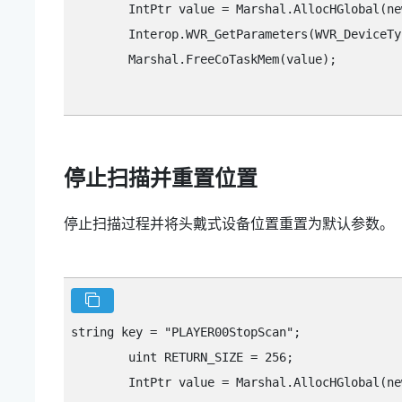
        IntPtr value = Marshal.AllocHGlobal(ne
        Interop.WVR_GetParameters(WVR_DeviceTy
        Marshal.FreeCoTaskMem(value);

停止扫描并重置位置
停止扫描过程并将头戴式设备位置重置为默认参数。
string key = "‍PLAYER00StopScan"‍;

        uint RETURN_SIZE = 256;

        IntPtr value = Marshal.AllocHGlobal(ne