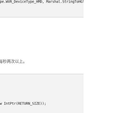
pe.WVR_DeviceType_HMD, Marshal.StringToHGlobalAnsi(key),
每秒两次以上。
w IntPtr(RETURN_SIZE));
