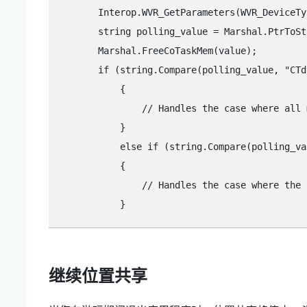
        Interop.WVR_GetParameters(WVR_DeviceTy
        string polling_value = Marshal.PtrToSt
        Marshal.FreeCoTaskMem(value);

        if (string.Compare(polling_value, "‍CTdo
            {

                // Handles the case where all 
            } 

            else if (string.Compare(polling_valu
            {

                // Handles the case where the 
继续位置共享