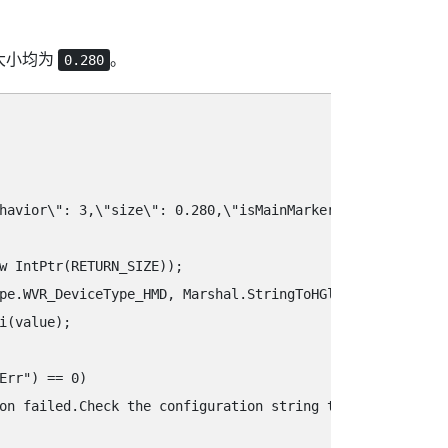
大小均为
。
0.280
ehavior\"‍: 3,\"‍size\"‍: 0.280,\"‍isMainMarker\"‍: true,\"‍pai
w IntPtr(RETURN_SIZE));

pe.WVR_DeviceType_HMD, Marshal.StringToHGlobalAnsi(key),
i(value);

rr"‍) == 0)

on failed.Check the configuration string to determine th