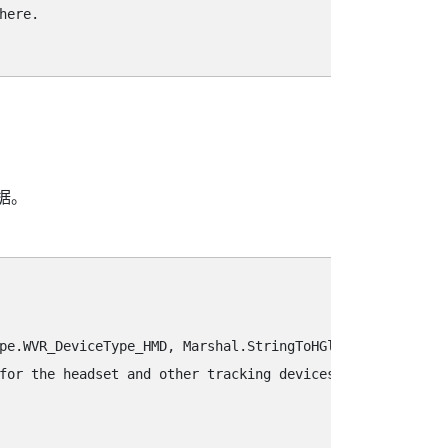
ere.

据。
pe.WVR_DeviceType_HMD, Marshal.StringToHGlobalAnsi(key));
for the headset and other tracking devices or objects.Yo