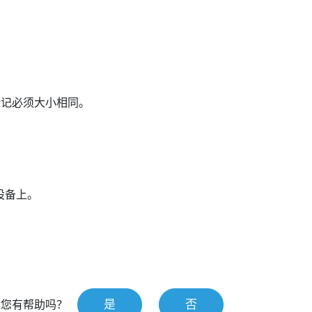
标记必须大小相同。
设备上。
是
否
对您有帮助吗？