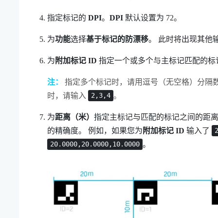
指定标记的
DPI
。
DPI
默认设置为 72。
为
功能
选择
基于标记的防漂移
。
此时将出现其他
为
附加标记 ID
指定一个或多个与主标记匹配的标
注：
指定多个标记时，请用逗号（无空格）分隔数值。例
时，请输入
。
2,3,4
为
距离（米）
指定主标记与匹配的标记之间的距
的精确度。
例如，如果您为
附加标记 ID
输入了
。
20.0000,20.0000,10.0000