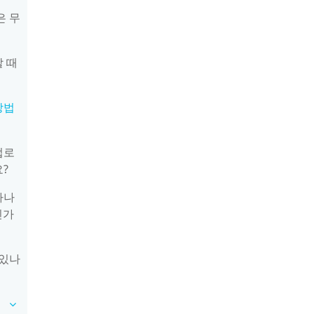
은 무
할 때
방법
 업로
?
얼마나
인가
 있나