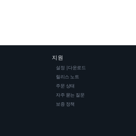
지원
설정 |다운로드
릴리스 노트
주문 상태
자주 묻는 질문
보증 정책